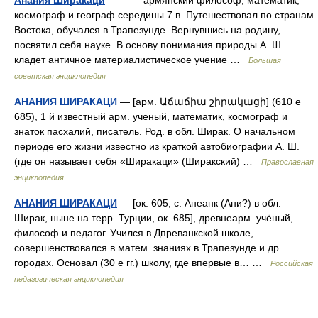
Анания Ширакаци
— армянский философ, математик,
космограф и географ середины 7 в. Путешествовал по странам
Востока, обучался в Трапезунде. Вернувшись на родину,
посвятил себя науке. В основу понимания природы А. Ш.
кладет античное материалистическое учение …
Большая
советская энциклопедия
АНАНИЯ ШИРАКАЦИ
— [арм. Աճաճիա շիրակացի] (610 е
685), 1 й известный арм. ученый, математик, космограф и
знаток пасхалий, писатель. Род. в обл. Ширак. О начальном
периоде его жизни известно из краткой автобиографии А. Ш.
(где он называет себя «Ширакаци» (Ширакский) …
Православная
энциклопедия
АНАНИЯ ШИРАКАЦИ
— [ок. 605, с. Анеанк (Ани?) в обл.
Ширак, ныне на терр. Турции, ок. 685], древнеарм. учёный,
философ и педагог. Учился в Дпреванкской школе,
совершенствовался в матем. знаниях в Трапезунде и др.
городах. Основал (30 е гг.) школу, где впервые в… …
Российская
педагогическая энциклопедия