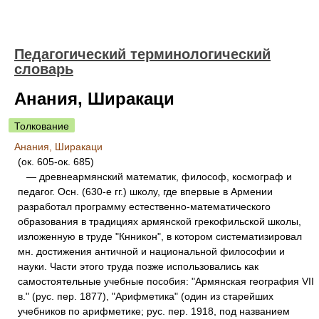
Педагогический терминологический
словарь
Анания, Ширакаци
Толкование
Анания, Ширакаци
(ок. 605-ок. 685)
— древнеармянский математик, философ, космограф и
педагог. Осн. (630-е гг.) школу, где впервые в Армении
разработал программу естественно-математического
образования в традициях армянской грекофильской школы,
изложенную в труде "Кнникон", в котором систематизировал
мн. достижения античной и национальной философии и
науки. Части этого труда позже использовались как
самостоятельные учебные пособия: "Армянская география VII
в." (рус. пер. 1877), "Арифметика" (один из старейших
учебников по арифметике; рус. пер. 1918, под названием