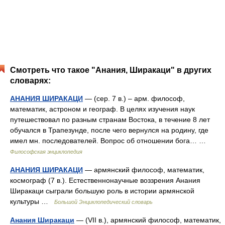
Смотреть что такое "Анания, Ширакаци" в других
словарях:
АНАНИЯ ШИРАКАЦИ
— (сер. 7 в.) – арм. философ,
математик, астроном и географ. В целях изучения наук
путешествовал по разным странам Востока, в течение 8 лет
обучался в Трапезунде, после чего вернулся на родину, где
имел мн. последователей. Вопрос об отношении бога… …
Философская энциклопедия
АНАНИЯ ШИРАКАЦИ
— армянский философ, математик,
космограф (7 в.). Естественнонаучные воззрения Анания
Ширакаци сыграли большую роль в истории армянской
культуры …
Большой Энциклопедический словарь
Анания Ширакаци
— (VII в.), армянский философ, математик,