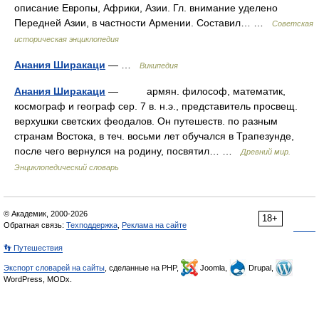
описание Европы, Африки, Азии. Гл. внимание уделено
Передней Азии, в частности Армении. Составил… …
Советская
историческая энциклопедия
Анания Ширакаци
— …
Википедия
Анания Ширакаци
— армян. философ, математик,
космограф и географ сер. 7 в. н.э., представитель просвещ.
верхушки светских феодалов. Он путешеств. по разным
странам Востока, в теч. восьми лет обучался в Трапезунде,
после чего вернулся на родину, посвятил… …
Древний мир.
Энциклопедический словарь
© Академик, 2000-2026
18+
Обратная связь:
Техподдержка
,
Реклама на сайте
👣 Путешествия
Экспорт словарей на сайты
, сделанные на PHP,
Joomla,
Drupal,
WordPress, MODx.